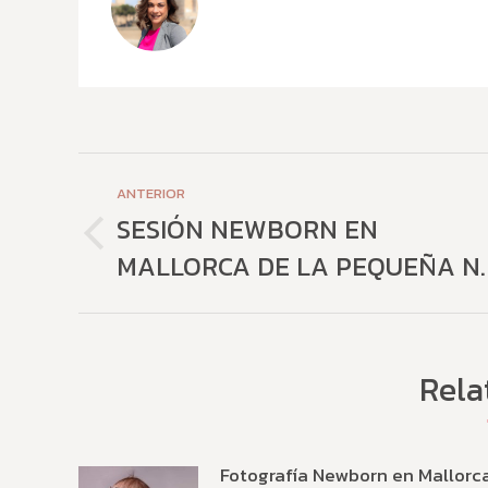
Navegación
ANTERIOR
entre
SESIÓN NEWBORN EN
Publicación
MALLORCA DE LA PEQUEÑA N.
publicaciones
anterior:
Rela
Fotografía Newborn en Mallorc