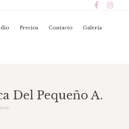
io
Precios
Contacto
Galería
Navidad
udio
Precios
Contacto
Galería
ca Del Pequeño A.
llorca…