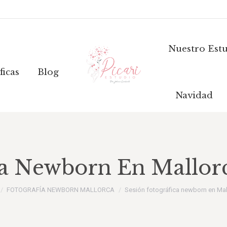
áficas
Blog
Nuestro Estud
Nuestro Est
ficas
Blog
Navidad
ca Newborn En Mallor
s aquí:
FOTOGRAFÍA NEWBORN MALLORCA
Sesión fotográfica newborn en Ma