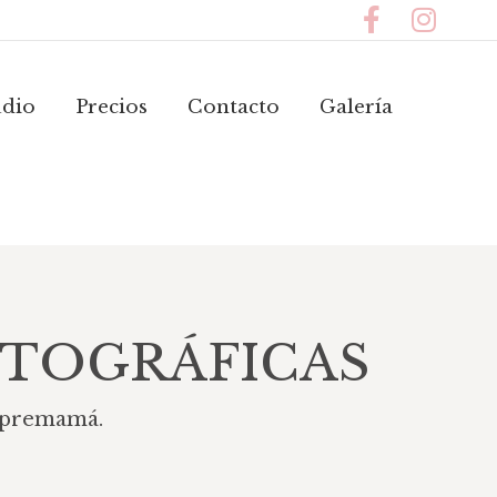
io
Precios
Contacto
Galería
Navidad
udio
Precios
Contacto
Galería
OTOGRÁFICAS
e premamá.