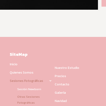
SiteMap
Inicio
Nuestro Estudio
Quienes Somos
Precios
Sesiones Fotográficas
Contacto
Sesión Newborn
Galería
Otras Sesiones
Navidad
Fotográficas