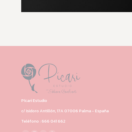
Pícari Estudio
c/ Isidoro Antillón, 17A 07006 Palma - España
Teléfono : 666 041 662