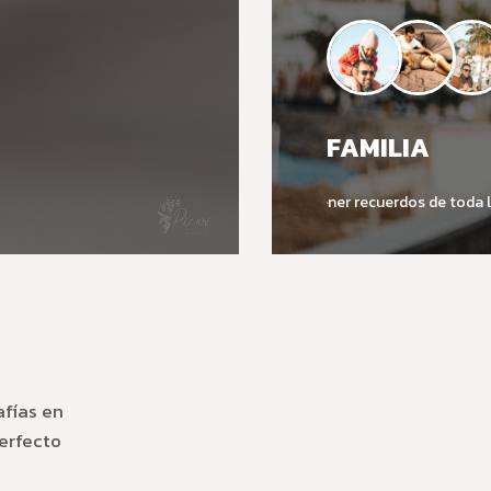
FAMILIA
Tener recuerdos de toda l
afías en
perfecto