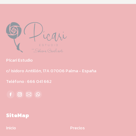
Pícari Estudio
c/ Isidoro Antillón, 17A 07006 Palma - España
Teléfono : 666 041 662
Encuéntranos en:
Facebook
Instagram
Mail
Whatsapp
SiteMap
Inicio
Precios