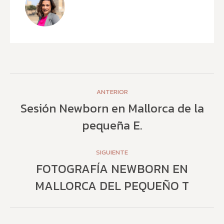
Navegación
ANTERIOR
entre
Sesión Newborn en Mallorca de la
Publicación
pequeña E.
publicaciones
anterior:
SIGUIENTE
FOTOGRAFÍA NEWBORN EN
Publicación
MALLORCA DEL PEQUEÑO T
siguiente: